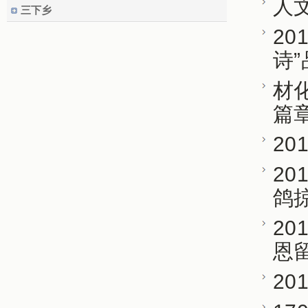
人
三下乡
20
诗
材
篇
20
20
鸽
20
恩
20