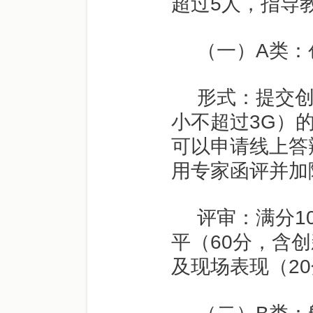
超过
5
人，指导
（一）
A
类：
形式：提交
小不超过
3G
）
可以申请线上答
用专家函评并加
评审：满分
1
平（
60
分，含创
及现场表现（
20