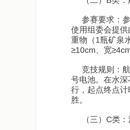
（二）
B
类：
参赛要求：
使用组委会提供
重物（
1
瓶矿泉
≥
10cm
、宽≥
4c
竞技规则：
号电池。在水深
行，起点终点计
胜。
（三）
C
类：