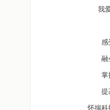
我
感
融
掌
提
怀揣科