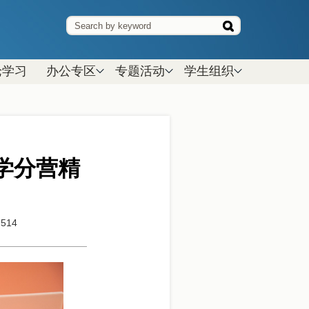
论学习
办公专区
专题活动
学生组织
学分营精
：
514