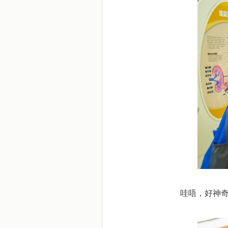
哇唔，好神