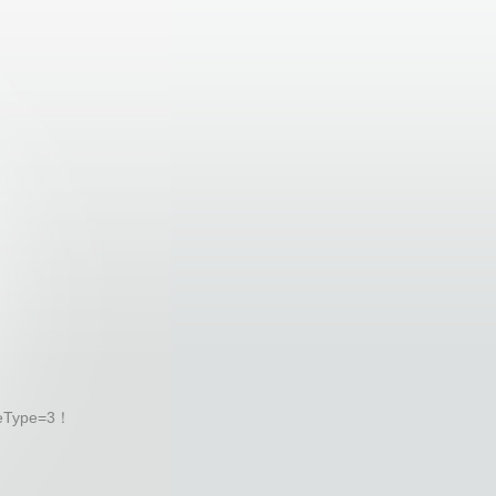
eType=3！